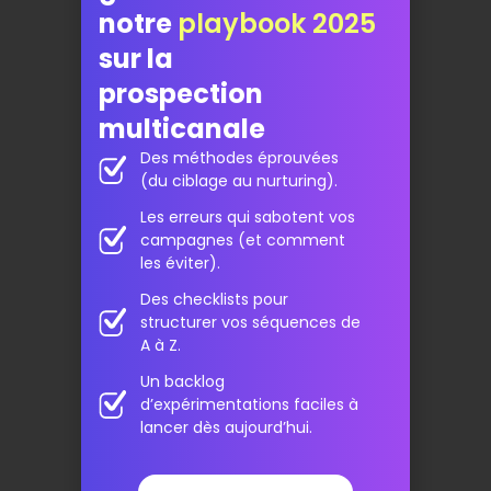
notre
playbook 2025
sur la
prospection
multicanale
Des méthodes éprouvées
(du ciblage au nurturing).
Les erreurs qui sabotent vos
campagnes (et comment
les éviter).
Collaborer avec votre équipe
Des checklists pour
Assurez-vous que tous les membres de
structurer vos séquences de
votre équipe sont alignés sur les critères
A à Z.
de classement pour maximiser l’efficacité
Un backlog
de vos actions.
d’expérimentations faciles à
Configurer vos colonnes personnalisées
lancer dès aujourd’hui.
Déterminez les étapes clés de votre cycle
de prospection et créez des colonnes
adaptées pour suivre vos prospects.