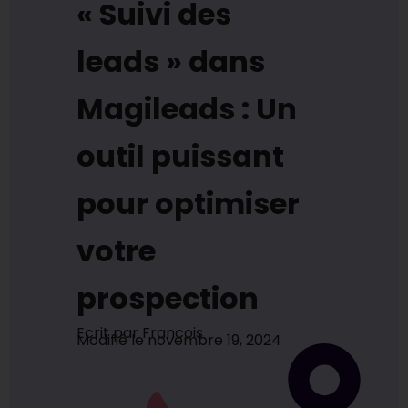
« Suivi des
leads » dans
Magileads : Un
outil puissant
pour optimiser
votre
prospection
Ecrit par
Francois
Modifié le
novembre 19, 2024