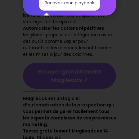
Analyser régulièrement les données
Recevoir mon playbook
Consultez le tableau de bord pour
identifier les tendances et ajuster vos
stratégies en temps réel.
Automatiser les actions répétitives
Magileads propose des intégrations avec
des outils comme Zapier pour
automatiser les relances, les notifications
et les mises à jour des colonnes.
Essayer gratuitement
Magileads ↗️
—————————
Magileads est un logiciel
d’automatisation de la prospection
qui
vous permet de gérer facilement tous
les aspects complexes de vos processus
marketing.
Testez gratuitement Magileads en 14
jours.
Cliquez ici
.