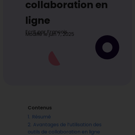
collaboration en
ligne
Ecrit par
Francois
Modifié le
juin 7, 2025
Contenus
1.
Résumé
2.
Avantages de l’utilisation des
outils de collaboration en ligne