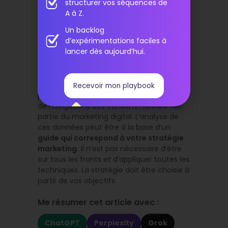
structurer vos séquences de
mise sur
la recommandation.
Le site
A à Z.
affileur rémunère les sites
affiliés
pour le
Un backlog
recommander.
d’expérimentations faciles à
lancer dès aujourd’hui.
Le Web analytic
L’interprétation des données recueillies à
Recevoir mon playbook
partir des comportements et habitudes
de navigations des consommateurs fait
partie du marketing digital. L’analyse de
ces données peut être à la base d’un
guide qui correspond à votre stratégie
marketing.
Il n’est pas nécessaire d’être
sur tous les fronts et d’appliquer toutes les
techniques. La stratégie doit être choisie à
partir de vos objectifs.
Me résumer cet article avec :
ChatGPT
Perplexity
Grok