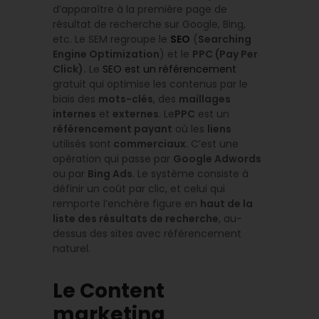
d’apparaître à la première page de
résultat de recherche sur Google, Bing,
etc. Le SEM regroupe le
SEO
(
Sear
ching
Engine Optimization
) et le
PP
C (Pay Per
Click).
Le
SEO est un référencement
gratuit qui optimise les contenus par le
biais des
mots-clés
, des
maillages
internes
et
externes
. Le
PPC
est un
référencement payant
où les
liens
utilisés sont
commerciaux
. C’est une
opération qui passe par
Google Adwords
ou par
Bing Ads
. Le système consiste à
définir un coût par clic, et celui qui
remporte l’enchère figure en
haut de la
liste des résultats de recherche
, au-
dessus des sites avec référencement
naturel.
Le Content
marketing