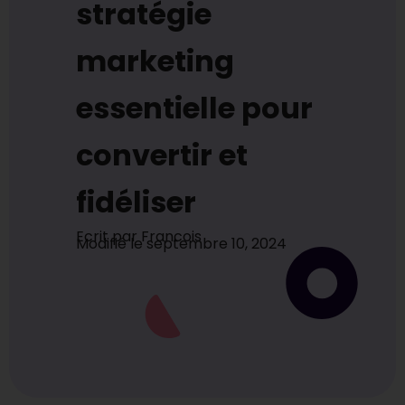
stratégie
marketing
essentielle pour
convertir et
fidéliser
Ecrit par
Francois
Modifié le
septembre 10, 2024