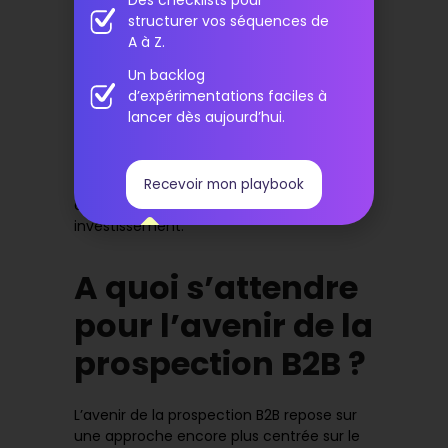
(CRM) et les outils de marketing
,
structurer vos séquences de
garantissant que toutes les parties
A à Z.
disposent des mêmes informations à jour
Un backlog
sur les prospects.
d’expérimentations faciles à
En somme, l’automatisation a permis aux
lancer dès aujourd’hui.
entreprises B2B de devenir plus agiles, de
mieux comprendre leurs clients, et de
maximiser l’efficacité de leurs stratégies
marketing tout en réduisant les coûts et
Recevoir mon playbook
en augmentant le retour sur
investissement.
A quoi s’attendre
pour l’avenir de la
prospection B2B ?
L’avenir de la prospection B2B repose sur
une approche encore plus centrée sur le