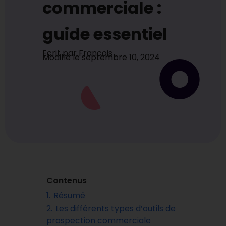
commerciale :
guide essentiel
Ecrit par
Francois
Modifié le
septembre 10, 2024
Contenus
1.
Résumé
2.
Les différents types d’outils de
prospection commerciale