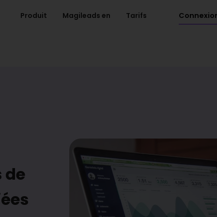
Connexio
Produit
Magileads en
Tarifs
s de
iées