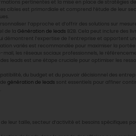
nformations pertinentes et la mise en place de stratégies
 cibles est primordiale et comprend l’étude de leur secteur
ues.
onnaliser l’approche et d’offrir des solutions sur mesure
el de la
Génération de leads
B2B. Cela peut inclure des liv
qui démontrent l’expertise de l’entreprise et apportent u
cation variés est recommandée pour maximiser la portée 
e-mail, les réseaux sociaux professionnels, le référence
on des leads est une étape cruciale pour optimiser les res
atibilité, du budget et du pouvoir décisionnel des entreprise
 de
génération de leads
sont essentiels pour affiner conti
.
 de leur taille, secteur d’activité et besoins spécifiques