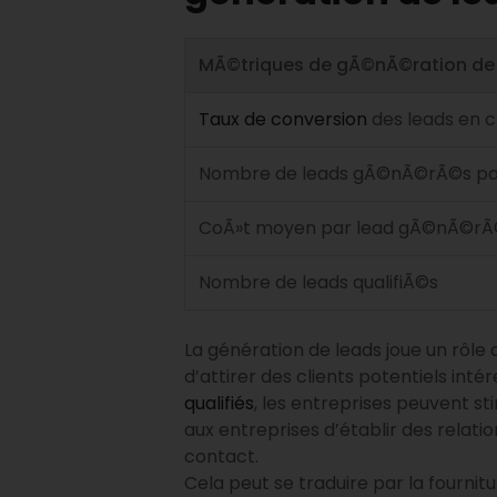
MÃ©triques de gÃ©nÃ©ration de
Taux de conversion
des leads en c
Nombre de leads gÃ©nÃ©rÃ©s pa
CoÃ»t moyen par lead gÃ©nÃ©r
Nombre de leads qualifiÃ©s
La génération de leads joue un rôle 
d’attirer des clients potentiels int
qualifiés
, les entreprises peuvent s
aux entreprises d’établir des relati
contact.
Cela peut se traduire par la fourni