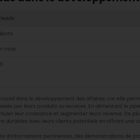
 leads
lients
r mois
Ã©
crucial dans le développement des affaires, car elle perme
éressés par leurs produits ou services. En alimentant le pi
timuler leur croissance et augmenter leurs revenus. De pl
ons durables avec leurs clients potentiels en offrant une 
ture d’informations pertinentes, des démonstrations de pr