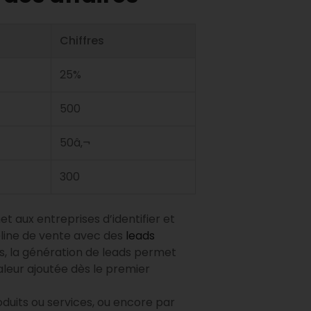
Chiffres
25%
500
50â‚¬
300
t aux entreprises d’identifier et
peline de vente avec des
leads
us, la génération de leads permet
valeur ajoutée dès le premier
oduits ou services, ou encore par