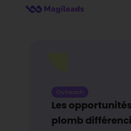
Outreach
Les opportunité
plomb différenc