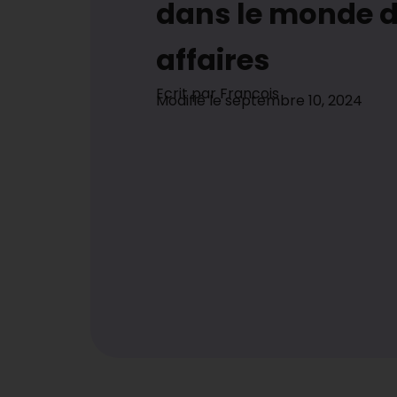
dans le monde 
affaires
Ecrit par
Francois
Modifié le
septembre 10, 2024