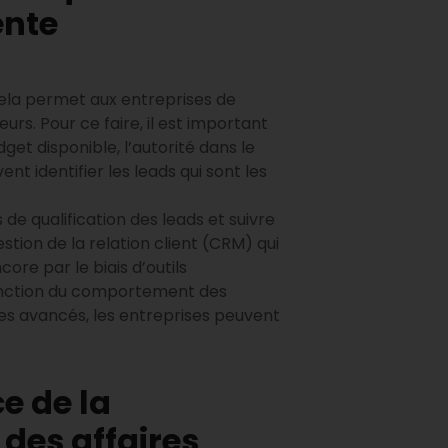
ente
cela permet aux entreprises de
rs. Pour ce faire, il est important
dget disponible, l’autorité dans le
t identifier les leads qui sont les
 de qualification des leads et suivre
estion de la relation client (CRM) qui
ore par le biais d’outils
onction du comportement des
ies avancés, les entreprises peuvent
e de la
des affaires