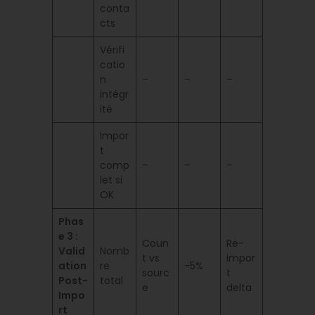
conta
cts
Vérifi
catio
n
–
–
–
intégr
ité
Impor
t
comp
–
–
–
let si
OK
Phas
e 3 :
Coun
Re-
Valid
Nomb
t vs
impor
ation
re
-5%
sourc
t
Post-
total
e
delta
Impo
rt