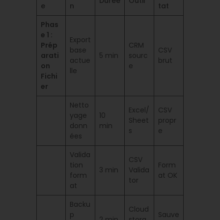
Durée
Outil
e
n
tat
Phas
e 1 :
Export
Prép
CRM
base
CSV
arati
5 min
sourc
actue
brut
on
e
lle
Fichi
er
Netto
Excel/
CSV
yage
10
Sheet
propr
donn
min
s
e
ées
Valida
CSV
tion
Form
3 min
Valida
form
at OK
tor
at
Backu
Cloud
p
Sauve
2 min
stora