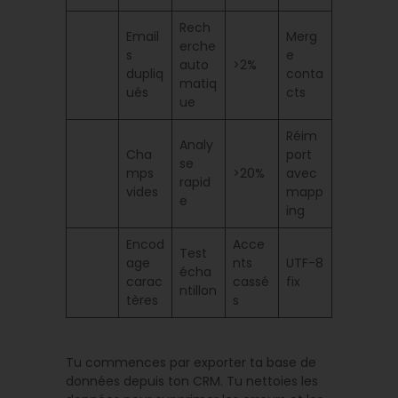
Rech
Email
Merg
erche
s
e
auto
>2%
dupliq
conta
matiq
ués
cts
ue
Réim
Analy
Cha
port
se
mps
>20%
avec
rapid
vides
mapp
e
ing
Encod
Acce
Test
age
nts
UTF-8
écha
carac
cassé
fix
ntillon
tères
s
Tu commences par exporter ta base de
données depuis ton CRM. Tu nettoies les