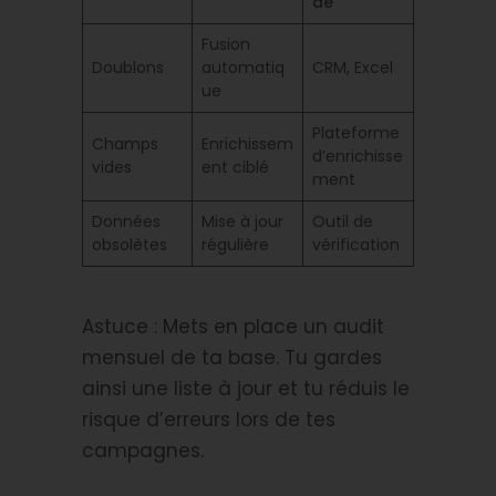
dé
Fusion
Doublons
automatiq
CRM, Excel
ue
Plateforme
Champs
Enrichissem
d’enrichisse
vides
ent ciblé
ment
Données
Mise à jour
Outil de
obsolètes
régulière
vérification
Astuce : Mets en place un audit
mensuel de ta base. Tu gardes
ainsi une liste à jour et tu réduis le
risque d’erreurs lors de tes
campagnes.