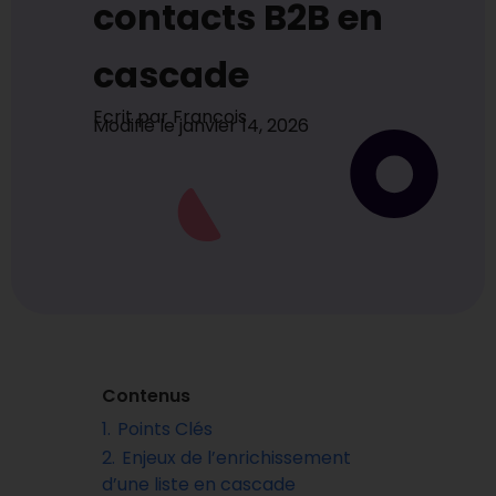
contacts B2B en
cascade
Ecrit par
Francois
Modifié le
janvier 14, 2026
Contenus
1.
Points Clés
2.
Enjeux de l’enrichissement
d’une liste en cascade