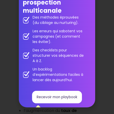
prospection
avantages de la
multicanale
gamification
Des méthodes éprouvées
dans le
(du ciblage au nurturing).
marketing
Les erreurs qui sabotent vos
campagnes (et comment
les éviter).
La mise en œuvre de la
gamification
Des checklists pour
dans la
stratégie marketing
présente de
structurer vos séquences de
nombreux
avantages
pour une entreprise
A à Z.
ou une marque. Les bénéfices les plus
importantes sont :
Un backlog
l’augmentation et l’amélioration de
d’expérimentations faciles à
l’engagement des utilisateurs
,
lancer dès aujourd’hui.
l’accroissement de la
notoriété
et
de la
fidélité de la marque
,
Recevoir mon playbook
le recueil
d’informations
i
mportantes sur les participants,
l’augmentation du
taux de