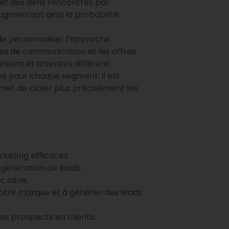
t des défis rencontrés par
gmentant ainsi la probabilité
 de personnaliser l’approche
es de communication et les offres
esoins et attentes diffèrent.
e pour chaque segment, il est
et de cibler plus précisément les
keting efficaces.
 génération de leads.
c cible.
 votre marque et à générer des leads
es prospects en clients.