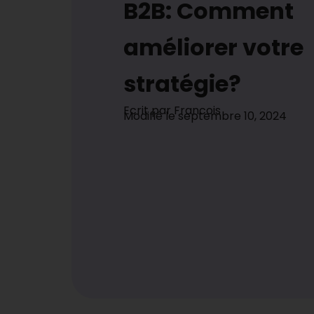
B2B: Comment
améliorer votre
stratégie?
Ecrit par
Francois
Modifié le
septembre 10, 2024