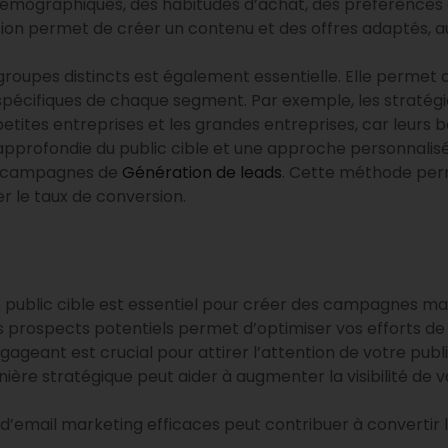
mographiques, des habitudes d’achat, des préférences e
ion permet de créer un contenu et des offres adaptés, au
groupes distincts est également essentielle. Elle permet
spécifiques de chaque segment. Par exemple, les stratégi
petites entreprises et les grandes entreprises, car leurs b
profondie du public cible et une approche personnalisé
des campagnes de
Génération de leads
. Cette méthode perm
r le taux de conversion.
public cible est essentiel pour créer des campagnes mar
les prospects potentiels permet d’optimiser vos efforts de
ageant est crucial pour attirer l’attention de votre publi
anière stratégique peut aider à augmenter la visibilité de
email marketing efficaces peut contribuer à convertir l