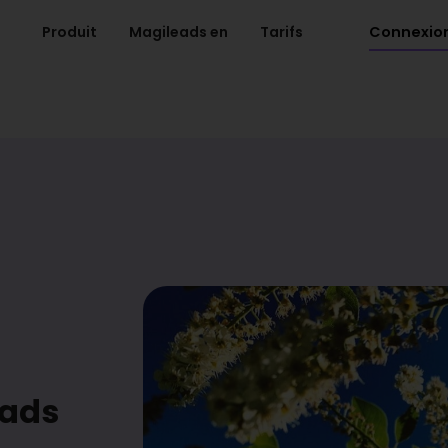
Connexio
Produit
Magileads en
Tarifs
eads