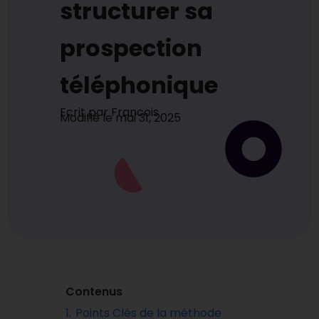
structurer sa
prospection
téléphonique
Ecrit par
Francois
Modifié le
mai 31, 2025
Contenus
1.
Points Clés de la méthode