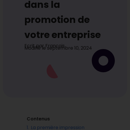
dans la
promotion de
votre entreprise
Ecrit par
Francois
Modifié le
septembre 10, 2024
Contenus
1.
La première impression