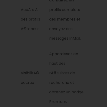
Consultez les
AccÃ¨s Ã
profils complets
des profils
des membres et
Ã©tendus
envoyez des
messages InMail.
Apparaissez en
haut des
VisibilitÃ©
rÃ©sultats de
accrue
recherche et
obtenez un badge
Premium.