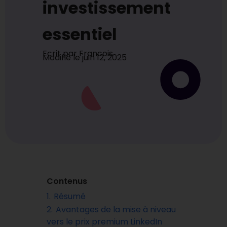
investissement
essentiel
Ecrit par
Francois
Modifié le
juin 12, 2025
Contenus
1.
Résumé
2.
Avantages de la mise à niveau
vers le prix premium LinkedIn