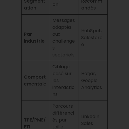
Segment
Recomm
on
ation
andés
Messages
adaptés
HubSpot,
Par
aux
Salesforc
industrie
challenge
e
s
sectoriels
Ciblage
basé sur
Hotjar,
Comport
les
Google
ementale
interactio
Analytics
ns
Parcours
différenci
LinkedIn
TPE/PME/
és par
Sales
ETI
taille