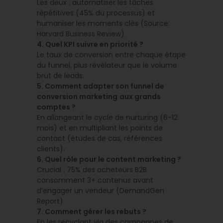
Les deux : automatiser les tâches
répétitives (45% du processus) et
humaniser les moments clés (Source:
Harvard Business Review).
4. Quel KPI suivre en priorité ?
Le taux de conversion entre chaque étape
du funnel, plus révélateur que le volume
brut de leads.
5. Comment adapter son funnel de
conversion marketing
aux grands
comptes ?
En allongeant le cycle de nurturing (6-12
mois) et en multipliant les points de
contact (études de cas, références
clients).
6. Quel rôle pour le content marketing ?
Crucial : 75% des acheteurs B2B
consomment 3+ contenus avant
d’engager un vendeur (DemandGen
Report).
7. Comment gérer les rebuts ?
En les recyclant via des campagnes de