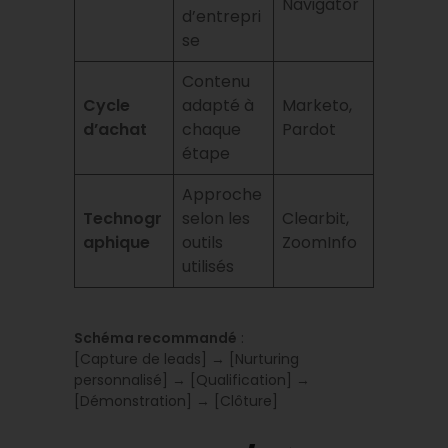
Navigator
d’entrepri
se
Contenu
Cycle
adapté à
Marketo,
d’achat
chaque
Pardot
étape
Approche
Technogr
selon les
Clearbit,
aphique
outils
ZoomInfo
utilisés
Schéma recommandé
:
[Capture de leads] → [Nurturing
personnalisé] → [Qualification] →
[Démonstration] → [Clôture]