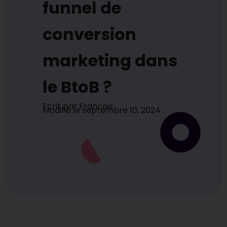
funnel de
conversion
marketing dans
le BtoB ?
Ecrit par
Francois
Modifié le
septembre 10, 2024