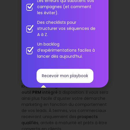
Les erreurs qui sabotent vos
pratique et efficace
, cette solution
campagnes (et comment
marketing automation
permet à vos
les éviter).
marketeurs de nourrir vos prospects tout
au long de leur parcours dans l’entonnoir
Des checklists pour
de vente. Du ciblage jusqu’au remarketing,
structurer vos séquences de
la plateforme
vous fournit toutes les
A à Z.
fonctionnalités nécessaires
afin de
mener à bien votre
campagne marketing
Un backlog
B2B.
d’expérimentations faciles à
Naturellement, vous pouvez y
lancer dès aujourd’hui.
personnaliser vos messages
(email ou
LinkedIn). Vous pouvez également
mesurer l’impact de votre
stratégie
Recevoir mon playbook
marketing
au moyen de l’AB Testing ou de
KPI. Cerise sur le gâteau, vous aurez un
outil
PRM
intégré
à disposition. Il vous sera
ainsi plus facile d’ajuster votre démarche
marketing en fonction du comportement
de vos leads. À termes, vos commerciaux
recevront uniquement des
prospects
qualifiés
, arrivés à maturité et prêts à être
convertis en clients.