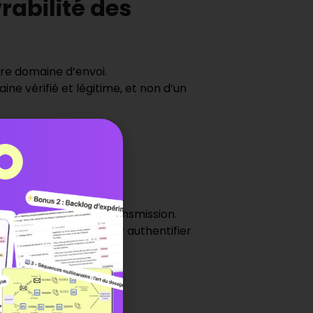
rabilité des
tre domaine d’envoi.
ine vérifié et légitime, et non d’un
t DMARC
non d’un serveur relais.
essage pendant sa transmission.
 la fois SPF et DKIM pour authentifier