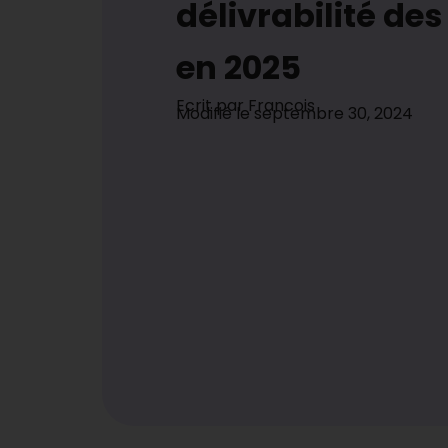
délivrabilité de
en 2025
Ecrit par
Francois
Modifié le
septembre 30, 2024