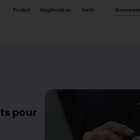
Connexio
Produit
Magileads en
Tarifs
ts pour