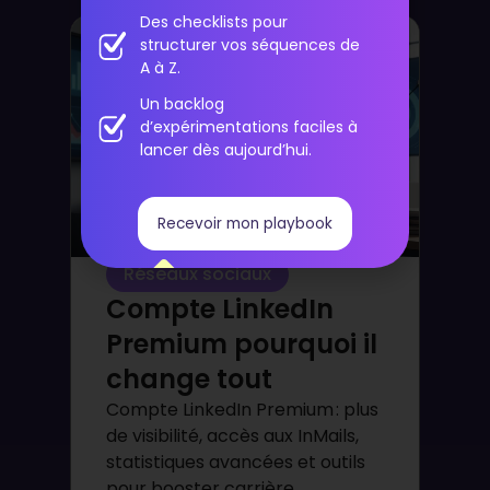
Des checklists pour
structurer vos séquences de
A à Z.
Un backlog
d’expérimentations faciles à
lancer dès aujourd’hui.
Recevoir mon playbook
Réseaux sociaux
Compte LinkedIn
Premium pourquoi il
change tout
Compte LinkedIn Premium : plus
de visibilité, accès aux InMails,
statistiques avancées et outils
pour booster carrière,