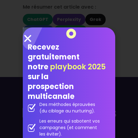
Me résumer cet article avec :
ChatGPT
Perplexity
Grok
Google AI
WhatsApp
LinkedIn
X
Recevez
gratuitement
notre
playbook 2025
sur la
prospection
multicanale
Des méthodes éprouvées
Pour aller plus
(du ciblage au nurturing).
loin
Les erreurs qui sabotent vos
campagnes (et comment
les éviter).