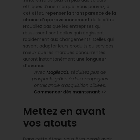
s’intéresse de plus en plus aux valeurs
éthiques d’une marque. Vous pouvez, à
cet effet,
repenser la transparence de la
chaîne d’approvisionnement
de la vôtre.
N’oubliez pas que les entreprises qui
réussissent sont celles qui réagissent
rapidement aux changements. Celles qui
savent adapter leurs produits ou services
mieux que les marques concurrentes
auront instantanément
une longueur
d’avance
.
Avec
Magileads
, séduisez plus de
prospects grâce à des campagnes
omnicanale d’acquisition ciblées.
Commencer dès maintenant
>>
Mettez en avant
vos atouts
Dans cette étape, vous êtes censé avoir