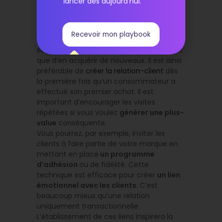
lancer dès aujourd’hui.
à la marque
Recevoir mon playbook
Des études ont montré qu’il est plus
économique de
fidéliser un client
existant
que d’en acquérir de nouveaux. Il est ainsi
préférable de
créer la relation-client
dès
la première fois qu’un consommateur a
effectué son premier achat. Il est
important d’encourager les visites
répétées si vous voulez
générer une plus-
value
conséquente.
Vous pourrez, par exemple, inviter les
clients à faire partie de votre marque en
mettant en place
un programme
d’adhésion
ou de fidélité. Cette
technique est efficace pour créer
un lien
émotionnel avec les clients
. C’est
beaucoup mieux qu’une relation
uniquement transactionnelle.
L’établissement de ces liens inspirera la