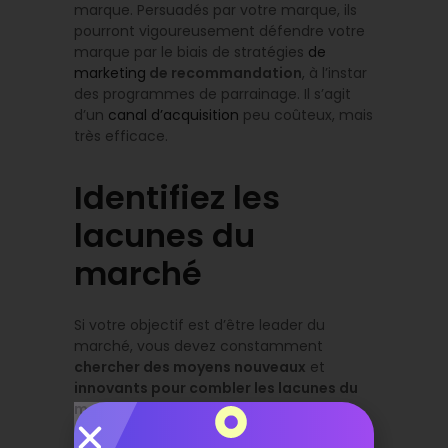
marque. Persuadés par votre marque, ils
pourront vigoureusement défendre votre
marque par le biais de stratégies
de
marketing
de recommandation
, à l’instar
des programmes de parrainage. Il s’agit
d’un
canal d’acquisition
peu coûteux, mais
très efficace.
Identifiez les
lacunes du
marché
Si votre objectif est d’être leader du
marché, vous devez constamment
chercher des moyens nouveaux
et
innovants pour combler les lacunes du
marché actuel
. Certes, cette approche
nécessite souvent un investissement