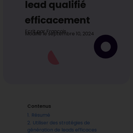
lead qualifié
efficacement
Ecrit par
Francois
Modifié le
septembre 10, 2024
Contenus
1.
Résumé
2.
Utiliser des stratégies de
génération de leads efficaces