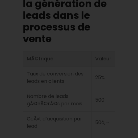
la génération de
leads dans le
processus de
vente
MÃ©trique
Valeur
Taux de conversion des
25%
leads en clients
Nombre de leads
500
gÃ©nÃ©rÃ©s par mois
CoÃ»t d’acquisition par
50â‚¬
lead