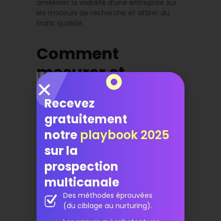
améliorer la visibilité d’une entreprise sur
les moteurs de recherche et attirer du
trafic qualifié.
Comment
mesurer et
optimiser la
Recevez
génération de
gratuitement
leads
notre
playbook 2025
sur la
prospection
Les indicateurs clés
multicanale
de performance
Des méthodes éprouvées
(du ciblage au nurturing).
(KPI)