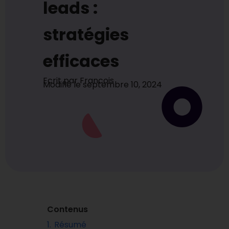
leads :
stratégies
efficaces
Ecrit par
Francois
Modifié le
septembre 10, 2024
Contenus
1.
Résumé