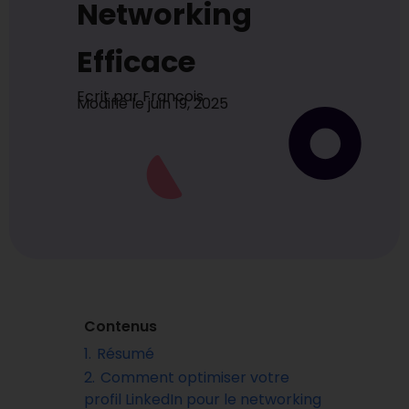
Networking
Efficace
Ecrit par
Francois
Modifié le
juin 19, 2025
Contenus
1.
Résumé
2.
Comment optimiser votre
profil LinkedIn pour le networking