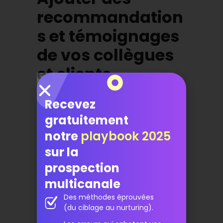
recommandation
s et témoignages
de vos collègues
et clients
Recevez
gratuitement
notre
playbook 2025
sur la
prospection
multicanale
Des méthodes éprouvées
(du ciblage au nurturing).