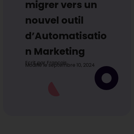
migrer vers un
nouvel outil
d’Automatisatio
n Marketing
Ecrit par
Francois
Modifié le
septembre 10, 2024