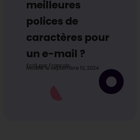
meilleures
polices de
caractères pour
un e-mail ?
Ecrit par
Francois
Modifié le
septembre 10, 2024