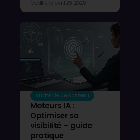
Modifié le
avril 29, 2026
Stratégie de contenu
Moteurs IA :
Optimiser sa
visibilité – guide
pratique