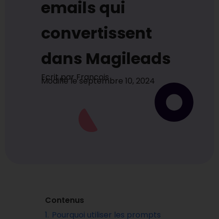
emails qui
convertissent
dans Magileads
Ecrit par
Francois
Modifié le
septembre 10, 2024
Contenus
1.
Pourquoi utiliser les prompts