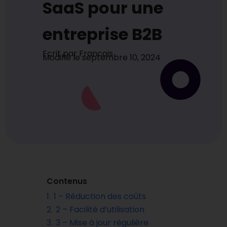
SaaS pour une
entreprise B2B
Ecrit par
Francois
Modifié le
septembre 10, 2024
Contenus
1.
1 – Réduction des coûts
2.
2 – Facilité d’utilisation
3.
3 – Mise à jour régulière