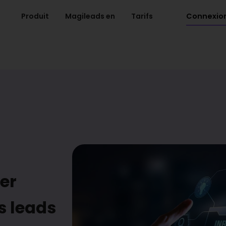
Connexio
Produit
Magileads en
Tarifs
er
s leads