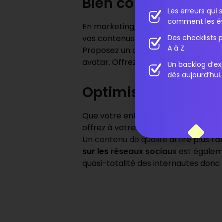
Bien connaitre votr
Les erreurs qu
comment les év
En marketing, le terme avatar dési
Des checklists 
vos contenus selon leurs besoins. Av
A à Z.
Proposez un contenu adapté à la pe
avatar. Offrez à votre public cible 
Un backlog d’ex
dès aujourd’hui.
Optimiser votre visi
Que votre entreprise exerce en B2C o
offrez à votre public comme c’est l
Un
contenu de qualité
attire plus l’
sur les
réseaux sociaux
est égaleme
quasi-totalité des internautes donc