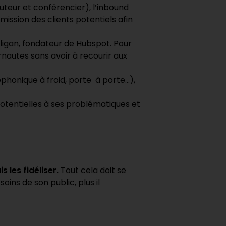
teur et conférencier), l’inbound
ission des clients potentiels afin
lligan, fondateur de Hubspot. Pour
ernautes sans avoir à recourir aux
phonique à froid, porte à porte…),
tentielles à ses problématiques et
s les fidéliser.
Tout cela doit se
oins de son public, plus il