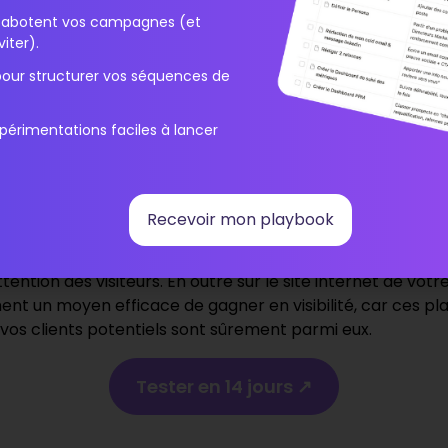
e avatar
i sabotent vos campagnes (et
iter).
gne votre
profil de client idéal
. La connaissance de votre p
pour structurer vos séquences de
ec plus d’informations les concernant en votre possession, 
rsonnalité, aux habitudes, aux besoins fondamentaux ai
une expérience unique en son genre et personnalisée selon
périmentations faciles à lancer
bilité pour générer du trafic
Recevoir mon playbook
u en B2B, la visibilité est essentielle. Pour ce faire, tou
ui qui est l’élément phare d’une stratégie d’inbound marke
attention des visiteurs. En outre sur le site internet de vot
nt un moyen efficace de gagner en visibilité, car ces pl
 vos clients potentiels sont sûrement parmi eux.
Tester en 14 jours ↗️