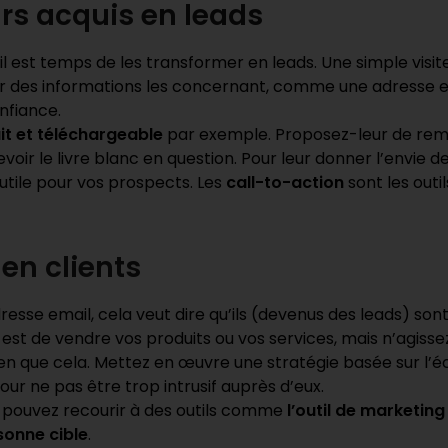
urs acquis en leads
l est temps de les transformer en leads. Une simple visite 
er des informations les concernant, comme une adresse e
onfiance.
uit et téléchargeable
par exemple. Proposez-leur de rem
evoir le livre blanc en question. Pour leur donner l’envie de
 utile pour vos prospects. Les
call-to-action
sont les outi
en clients
adresse email, cela veut dire qu’ils (devenus des leads) so
ut est de vendre vos produits ou vos services, mais n’agis
rien que cela. Mettez en œuvre une stratégie basée sur l’é
r ne pas être trop intrusif auprès d’eux.
us pouvez recourir à des outils comme
l’outil de marketin
onne cible
.