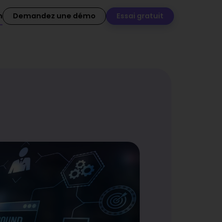
n
Demandez une démo
Essai gratuit