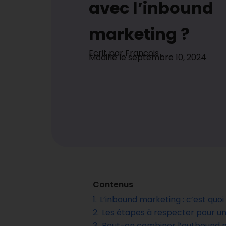
avec l’inbound
marketing ?
Ecrit par
Francois
Modifié le
septembre 10, 2024
Contenus
1.
L’inbound marketing : c’est quo
2.
Les étapes à respecter pour un
3.
Peut-on combiner l’outbound m