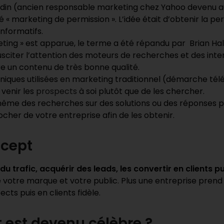
din (ancien responsable marketing chez Yahoo devenu au
marketing de permission ». L’idée était d’obtenir la perm
informatifs.
keting » est apparue, le terme a été répandu par Brian Ha
 susciter l’attention des moteurs de recherches et des int
uire un contenu de très bonne qualité.
iques utilisées en marketing traditionnel (démarche télé
 venir les
prospects
à soi plutôt que de les chercher.
me des recherches sur des solutions ou des réponses po
procher de votre entreprise afin de les obtenir.
ncept
du trafic, acquérir des leads, les convertir en clients pui
 votre marque et votre public. Plus une entreprise prend s
cts puis en clients fidèle.
 est devenu célèbre ?