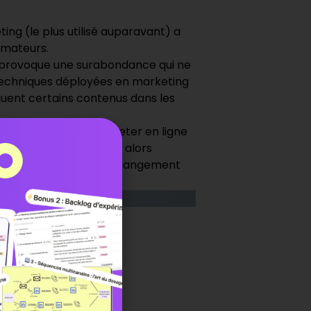
ng (le plus utilisé auparavant) a
mmateurs.
es provoque une surabondance qui ne
s techniques déployées en marketing
quent certains contenus dans les
peuvent désormais acheter en ligne
. Les entreprises sont alors
eurs clients selon le changement
ble duo?
’inbound