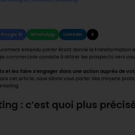
Google AI
WhatsApp
LinkedIn
X
urement entendu parler étant donné la transformation et l
gie commerciale
consiste à attirer les prospects vers vous
ts et les faire s’engager dans une action auprès de v
ans cet article, nous allons vous parler des moyens prati
arketing.
ing : c’est quoi plus préci