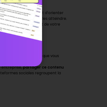
ublic cible vous permet d’orienter
il sera plus facile de les atteindre.
nsi qu’au comportement de votre
 leurs besoins.
t repose dans le contenu que vous
ting.
re entreprise,
partager ce contenu
ateformes sociales regroupent la