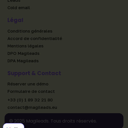
Cold email
Légal
Conditions générales
Accord de confidentialité
Mentions légales
DPO Magileads
DPA Magileads
Support & Contact
Réserver une démo
Formulaire de contact
+33 (0) 1 89 32 21 80
contact@magileads.eu
© 2025 Magileads. Tous droits réservés.