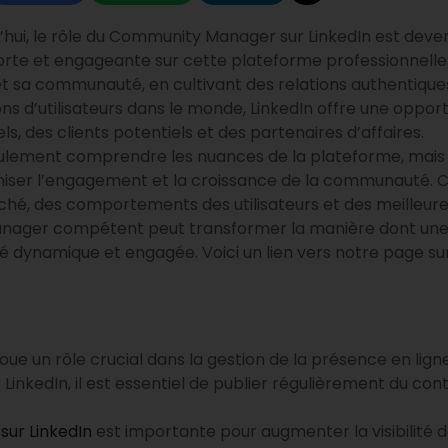
ui, le rôle du Community Manager sur LinkedIn est deven
orte et engageante sur cette plateforme professionnell
 sa communauté, en cultivant des relations authentiques
lions d’utilisateurs dans le monde, LinkedIn offre une oppo
, des clients potentiels et des partenaires d’affaires.
lement comprendre les nuances de la plateforme, mais 
miser l’engagement et la croissance de la communauté. 
é, des comportements des utilisateurs et des meilleure
nager compétent peut transformer la manière dont une e
 dynamique et engagée. Voici un lien vers notre page su
oue un rôle crucial dans la gestion de la présence en lign
inkedIn, il est essentiel de publier régulièrement du co
ur LinkedIn
est importante pour augmenter la visibilité de