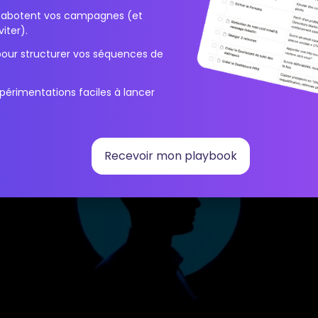
la croissance de la
commun
i sabotent vos campagnes (et
iter).
pour structurer vos séquences de
périmentations faciles à lancer
Recevoir mon playbook