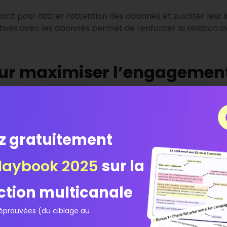
sant pour attirer l’attention des abonnés et susciter leur i
tives avec les abonnés permet de renforcer la relation a
our maximiser l’engagement
nkedIn
, il est crucial d’adopter des stratégies ciblées qu
s approches les plus efficaces consiste à publier réguli
les de blog, des études de cas, des infographies ou même d
z gratuitement
partagé, le Community Manager peut capter l’attention d’
 clé est l’utilisation de questions ouvertes dans les public
nces, le Community Manager peut stimuler des conversati
laybook 2025
sur la
 les défis rencontrés dans un secteur spécifique peut en
vec le contenu. De plus, l’utilisation de hashtags pertinen
ction multicanale
é des publications.
prouvées (du ciblage au