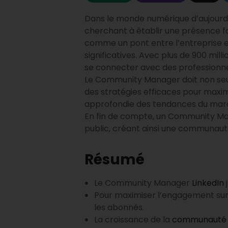
Dans le monde numérique d’aujourd’h
cherchant à établir une présence f
comme un pont entre l’entreprise et
significatives. Avec plus de 900 mil
se connecter avec des professionnels
Le Community Manager doit non seu
des stratégies efficaces pour maxi
approfondie des tendances du march
En fin de compte, un Community Ma
public, créant ainsi une communauté
Résumé
Le Community Manager
LinkedIn
j
Pour maximiser l’engagement sur L
les abonnés.
La croissance de la
communauté s