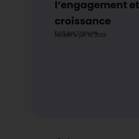
l’engagement et
croissance
Ecrit par
Francois
Modifié le
juin 16, 2025