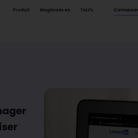
Connexio
Produit
Magileads en
Tarifs
nager
iser