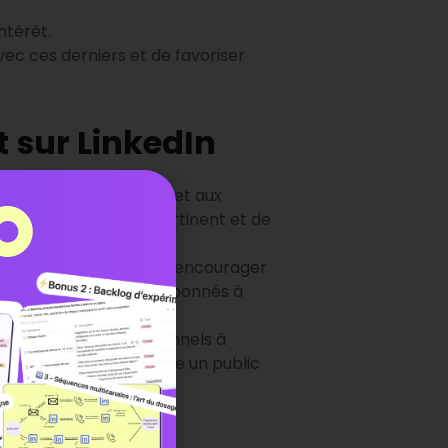
ntérêt.
vec ces derniers et de favoriser
 sur LinkedIn
i répondent aux besoins et aux
èrement du contenu pertinent et de
es vidéos.
un public plus large et encourager
ations. En incitant les abonnés à
ons enrichissantes.
courager les professionnels à
ts peut aider à atteindre un public