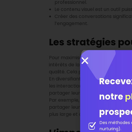
professionnel.
Le contenu visuel est un outil puis
Créer des conversations significa
l’engagement.
Les stratégies p
Pour maximiser
l’engagement sur Li
intérêts de la communauté. L’une de
qualité. Cela peut inclure des artic
Receve
En diversifiant le type de contenu 
les interactions. Une autre stratégie
partager leurs opinions ou expérie
notre
p
Par exemple, poser une question sur
partager leurs idées et à interagir a
prospe
plus large et à augmenter la visibilit
Des méthodes é
nurturing).