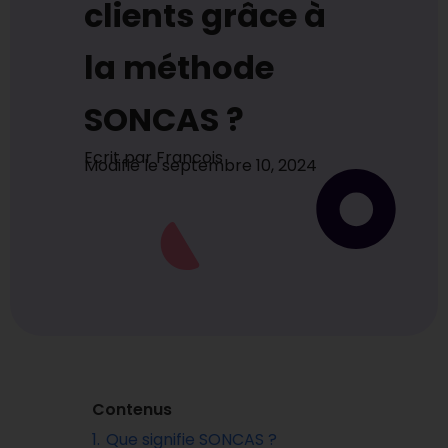
clients grâce à
la méthode
SONCAS ?
Ecrit par
Francois
Modifié le
septembre 10, 2024
Contenus
1.
Que signifie SONCAS ?