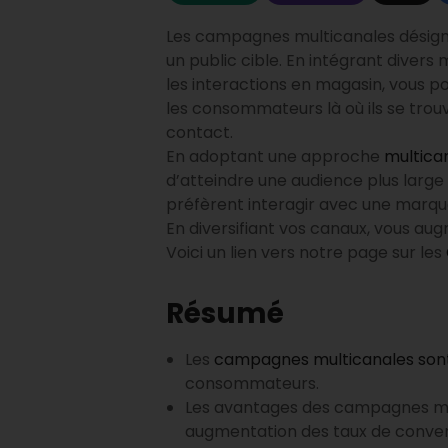
Les campagnes multicanales désigne
un public cible. En intégrant divers 
les interactions en magasin, vous p
les consommateurs là où ils se trou
contact.
En adoptant une approche
multica
d’atteindre une audience plus larg
préfèrent interagir avec une marque 
En diversifiant vos canaux, vous au
Voici un lien vers notre page sur les
Résumé
Les
campagnes multicanales sont
consommateurs.
Les avantages des campagnes mult
augmentation des taux de conver