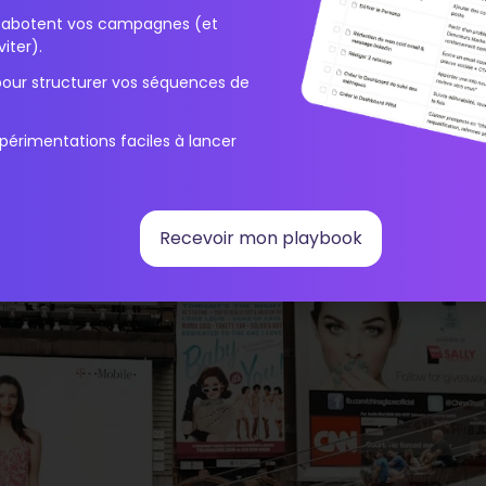
anaux de communication à i
i sabotent vos campagnes (et
iter).
pour structurer vos séquences de
périmentations faciles à lancer
Recevoir mon playbook