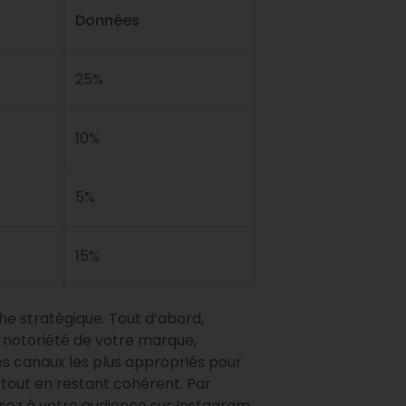
Données
25%
10%
5%
15%
he stratégique. Tout d’abord,
 notoriété de votre marque,
les canaux les plus appropriés pour
 tout en restant cohérent. Par
ssez à votre audience sur Instagram