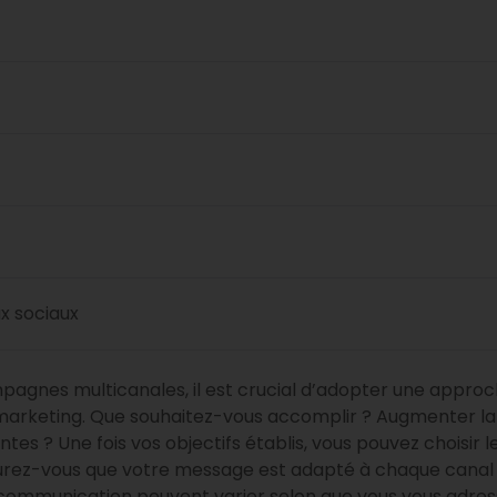
x sociaux
agnes multicanales, il est crucial d’adopter une approc
s marketing. Que souhaitez-vous accomplir ? Augmenter la
ntes ? Une fois vos objectifs établis, vous pouvez choisir 
ssurez-vous que votre message est adapté à chaque canal
e communication peuvent varier selon que vous vous adre