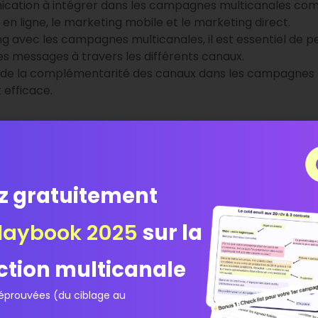
ication à intégrer dans les campagnes multicanales comp
 en ligne, le marketing mobile et le marketing direct.
g avec les campagnes multicanales, il est essentiel de p
s messages à travers les différents canaux.
 de la complémentarité des canaux dans les campagnes 
 efficace.
es campagnes multicanale
nt de nombreux
avantages qui peuvent transformer votre
z gratuitement
tée de votre message. En utilisant plusieurs canaux, vou
 visibilité.
ne voit pas votre annonce sur un canal, il pourrait la renc
laybook 2025
sur la
 les
campagnes multicanales favorisent une meilleure ex
 travers différents points de contact, vous créez un parc
ction multicanale
 marque, car les consommateurs apprécient la facilité avec
nduire à une augmentation des ventes et à une amélioratio
prouvées (du ciblage au