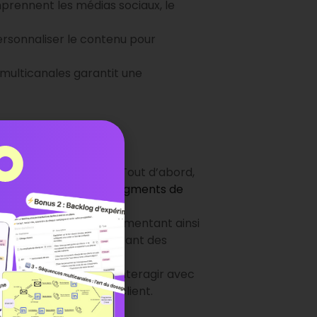
rennent les médias sociaux, le
ersonnaliser le contenu pour
multicanales garantit une
s
 stratégie marketing
. Tout d’abord,
s pouvez toucher
des segments de
ontrer sur un autre, augmentant ainsi
périence client
. En offrant des
ours client harmonieux.
 laquelle ils peuvent interagir avec
n de la satisfaction client.