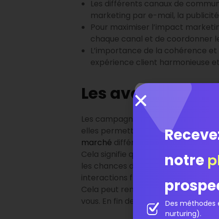
Les différents canaux de commun
marketing par e-mail, la publicité
Pour maximiser l’impact marketin
chaque canal et de coordonner le
L’importance de la cohérence et
expérience client harmonieuse et
Les avantages d
Les campagnes multicanales offre
Receve
elles permettent d’améliorer la por
marché
différents et maximiser votre
Cela signifie que même si un client 
notre
p
les chances d’engagement. De plus,
interactions fluides et cohérentes à
prospe
Cela peut renforcer la fidélité à la
vous. En fin de compte, cela peut co
Des méthodes é
nurturing).