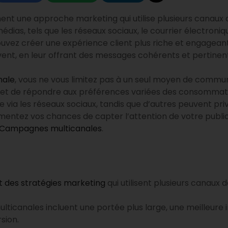
nt une approche marketing qui utilise plusieurs canaux
médias, tels que les réseaux sociaux, le courrier électroni
ouvez créer une expérience client plus riche et engageant
vent, en leur offrant des messages cohérents et pertinent
nale
, vous ne vous limitez pas à un seul moyen de commu
e et de répondre aux préférences variées des consommate
via les réseaux sociaux, tandis que d’autres peuvent privil
gmentez vos chances de capter l’attention de votre publi
Campagnes multicanales
.
 des stratégies marketing
qui utilisent plusieurs canaux
icanales incluent une portée plus large, une meilleure in
sion.