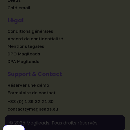
Cold email
Légal
Conditions générales
Accord de confidentialité
Mentions légales
DPO Magileads
DPA Magileads
Support & Contact
Réserver une démo
Formulaire de contact
+33 (0) 1 89 32 21 80
contact@magileads.eu
© 2025 Magileads. Tous droits réservés.