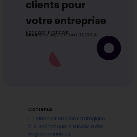
clients pour
votre entreprise
Ecrit par
Francois
Modifié le
septembre 10, 2024
Contenus
1.
1. Élaborer un plan stratégique.
2.
2. Sachez que le succès a des
origines variables.